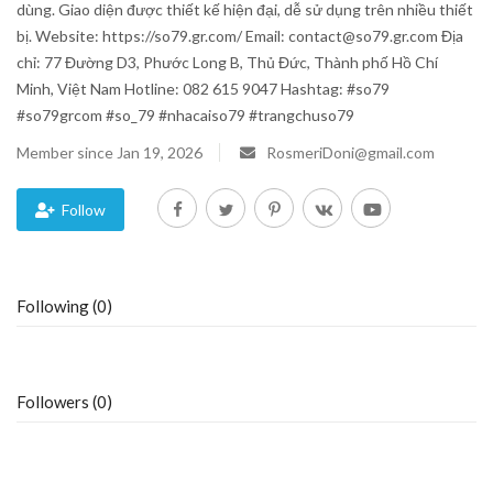
dùng. Giao diện được thiết kế hiện đại, dễ sử dụng trên nhiều thiết
bị. Website: https://so79.gr.com/ Email: contact@so79.gr.com Địa
Blog
chỉ: 77 Đường D3, Phước Long B, Thủ Đức, Thành phố Hồ Chí
Minh, Việt Nam Hotline: 082 615 9047 Hashtag: #so79
Trending
#so79grcom #so_79 #nhacaiso79 #trangchuso79
Fashion
Member since Jan 19, 2026
RosmeriDoni@gmail.com
Sitemap
Follow
News
Following (0)
Business
Followers (0)