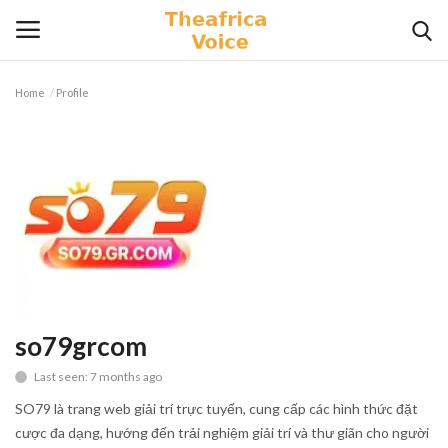
Home
Profile
Login
Register
Home
Contact
Videos
Travel
so79grcom
Last seen: 7 months ago
Lifestyle
SO79 là trang web giải trí trực tuyến, cung cấp các hình thức đặt
Gallery
cược đa dạng, hướng đến trải nghiệm giải trí và thư giãn cho người