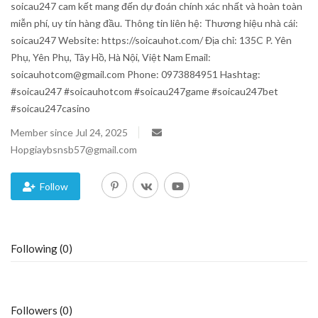
soicau247 cam kết mang đến dự đoán chính xác nhất và hoàn toàn
miễn phí, uy tín hàng đầu. Thông tin liên hệ: Thương hiệu nhà cái:
Blog
soicau247 Website: https://soicauhot.com/ Địa chỉ: 135C P. Yên
Phụ, Yên Phụ, Tây Hồ, Hà Nội, Việt Nam Email:
Trending
soicauhotcom@gmail.com Phone: 0973884951 Hashtag:
#soicau247 #soicauhotcom #soicau247game #soicau247bet
Fashion
#soicau247casino
Member since Jul 24, 2025
Sitemap
Hopgiaybsnsb57@gmail.com
News
Follow
Business
Following (0)
Followers (0)