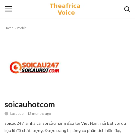
Home
Profile
Login
Register
Home
Contact
Videos
Travel
soicauhotcom
Last seen: 12 months ago
Lifestyle
soicau247 là nhà cái soi cầu hàng đầu tại Việt Nam, nổi bật với dữ
Gallery
liệu lô đề chất lượng. Được trang bị công cụ phân tích hiện đại,