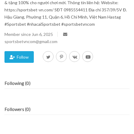
& tặng 100% cho người chơi mới. Thông tin liên hệ: Website:
https://sportsbet-vn.com/ SĐT 0985554411 Địa chỉ 357/39/5V Đ.
Blog
Hậu Giang, Phường 11, Quận 6, Hồ Chí Minh, Việt Nam Hastag
#Sportsbet #nhacaiSportsbet #sportsbetvncom
Trending
Member since Jun 6, 2025
Fashion
sportsbetvncom@gmail.com
Sitemap
Follow
News
Following (0)
Business
Followers (0)