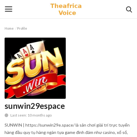
Home
Profile
Login
Register
Home
Contact
Videos
Travel
sunwin29espace
Last seen: 10 months ago
Lifestyle
SUNWIN | https://sunwin29e.space/ là sân chơi giải trí trực tuyến
Gallery
hàng đầu quy tụ hàng ngàn tựa game đình đám như casino, xổ số,