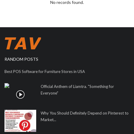
No records found.
RANDOM POSTS
Best POS Software for Furniture Stores in USA
Official Anthem of Liamtra. "Something for
Everyone"
Why You Should Definitely Depend on Pinterest to
Market...