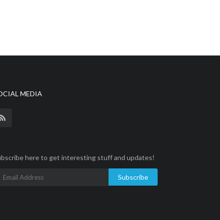
OCIAL MEDIA
bscribe here to get interesting stuff and updates!
Subscribe