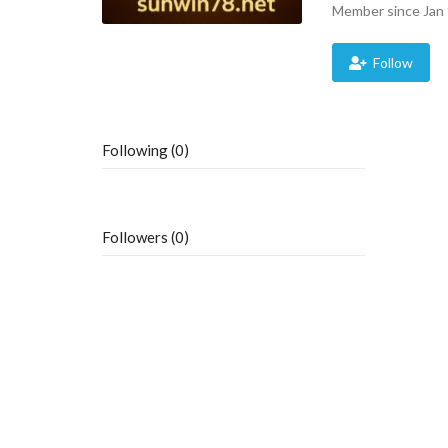
Member since Jan 
Follow
Following (0)
Followers (0)