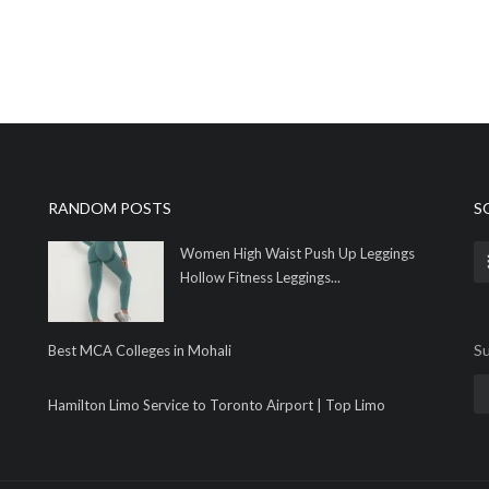
RANDOM POSTS
S
Women High Waist Push Up Leggings
Hollow Fitness Leggings...
Su
Best MCA Colleges in Mohali
Hamilton Limo Service to Toronto Airport | Top Limo