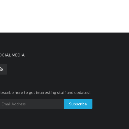
OCIAL MEDIA
bscribe here to get interesting stuff and updates!
Subscribe