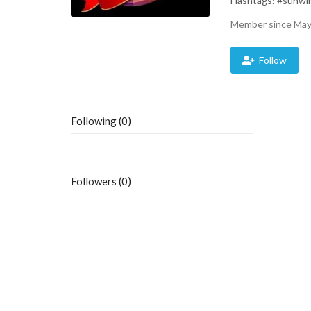
Hashtags: #sunwi
Member since May
Follow
Following (0)
Followers (0)