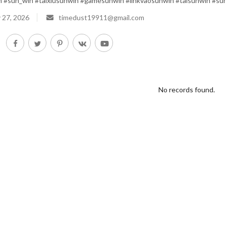
n #sun_win #taixiusunwin #gamesunwin #linkvaosunwin #taisunwin #s
 27, 2026
timedust19911@gmail.com
No records found.