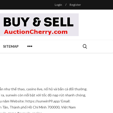
Login
/
Register
SITEMAP
n như thể thao, casino live, nổ hũ và bắn cá đổi thưởng.
ra, sunwin còn nổi bật với tốc độ nạp rút nhanh chóng,
lâu năm Website: https://sunwin99.app/ Email:
h Tân, Thành phố Hồ Chí Minh 700000, Việt Nam