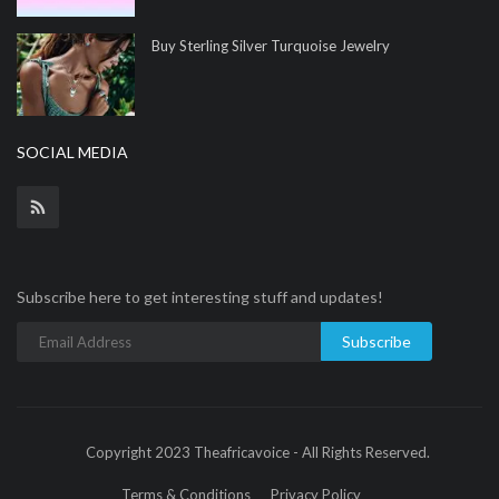
Buy Sterling Silver Turquoise Jewelry
SOCIAL MEDIA
Subscribe here to get interesting stuff and updates!
Subscribe
Copyright 2023 Theafricavoice - All Rights Reserved.
Terms & Conditions
Privacy Policy