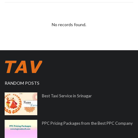
No records found.
RANDOM POSTS
Best Taxi Service in Srinagar
PPC Pricing Packages from the Best PPC Company