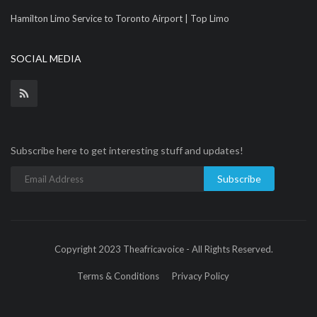
Hamilton Limo Service to Toronto Airport | Top Limo
SOCIAL MEDIA
Subscribe here to get interesting stuff and updates!
Subscribe
Copyright 2023 Theafricavoice - All Rights Reserved.
Terms & Conditions
Privacy Policy