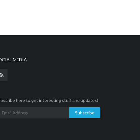
OCIAL MEDIA
bscribe here to get interesting stuff and updates!
Subscribe