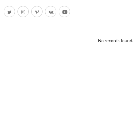
No records found.