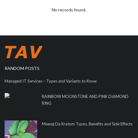
No records found.
RANDOM POSTS
Managed IT Services – Types and Variants to Know
RAINBOW MOONSTONE AND PINK DIAMOND
RING
Maeng Da Kratom Types, Benefits and Side Effects