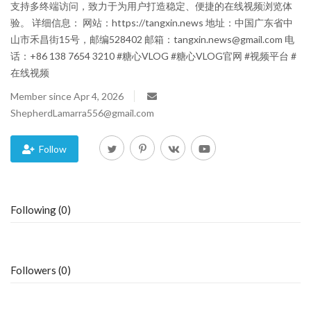
支持多终端访问，致力于为用户打造稳定、便捷的在线视频浏览体
验。 详细信息： 网站：https://tangxin.news 地址：中国广东省中
Blog
山市禾昌街15号，邮编528402 邮箱：tangxin.news@gmail.com 电
话：+86 138 7654 3210 #糖心VLOG #糖心VLOG官网 #视频平台 #
Trending
在线视频
Fashion
Member since Apr 4, 2026
ShepherdLamarra556@gmail.com
Sitemap
Follow
News
Business
Following (0)
Followers (0)