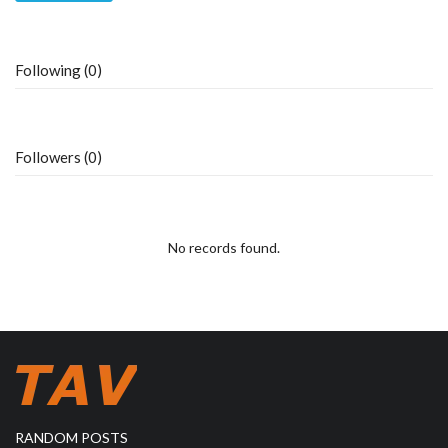
Following (0)
Followers (0)
No records found.
RANDOM POSTS