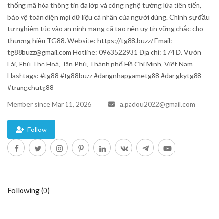
thống mã hóa thông tin đa lớp và công nghệ tường lửa tiên tiến,
Blog
bảo vệ toàn diện mọi dữ liệu cá nhân của người dùng. Chính sự đầu
tư nghiêm túc vào an ninh mạng đã tạo nên uy tín vững chắc cho
thương hiệu TG88. Website: https://tg88.buzz/ Email:
Trending
tg88buzz@gmail.com Hotline: 0963522931 Địa chỉ: 174 Đ. Vườn
Lài, Phú Thọ Hoà, Tân Phú, Thành phố Hồ Chí Minh, Việt Nam
Fashion
Hashtags: #tg88 #tg88buzz #dangnhapgametg88 #dangkytg88
#trangchutg88
Sitemap
Member since Mar 11, 2026
a.padou2022@gmail.com
News
Follow
Business
Following (0)