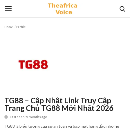
Home
Profile
Login
Register
Home
Contact
Videos
Travel
TG88 – Cập Nhật Link Truy Cập
Trang Chủ TG88 Mới Nhất 2026
Lifestyle
Last seen: 5 months ago
Gallery
TG88 là biểu tượng của sự an toàn và bảo mật hàng đầu nhờ hệ