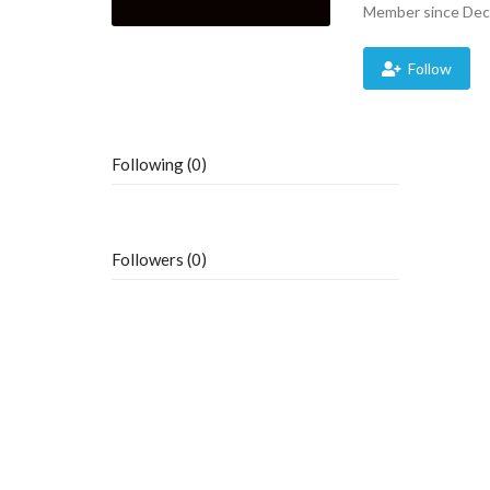
Member since Dec
Follow
Following (0)
Followers (0)