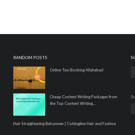
RANDOM POSTS
S
Online Taxi Booking Allahabad
Su
Cheap Content Writing Packages from
the Top Content Writing...
Hair Straightening Belconnen | Cuttingline Hair and Fashion