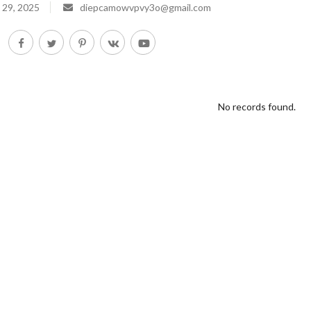
 29, 2025
diepcamowvpvy3o@gmail.com
No records found.