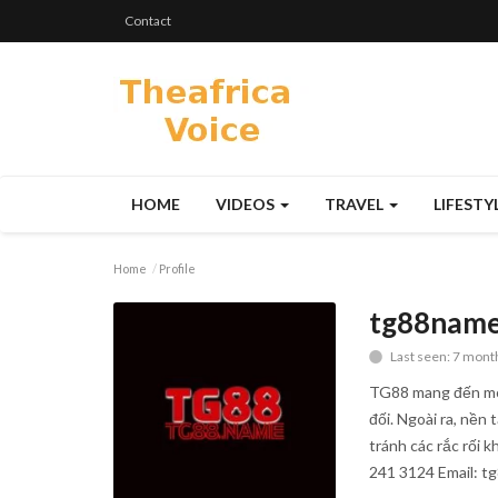
Contact
HOME
VIDEOS
TRAVEL
LIFESTY
Home
Profile
tg88nam
Last seen: 7 mont
TG88 mang đến môi
đối. Ngoài ra, nền
tránh các rắc rối 
241 3124 Email: 