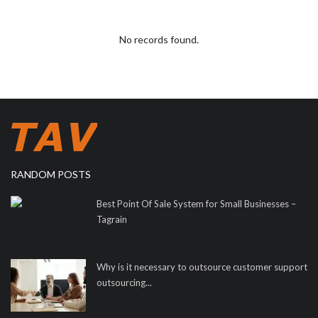
No records found.
RANDOM POSTS
Best Point Of Sale System for Small Businesses –
Tagrain
Why is it necessary to outsource customer support
outsourcing...