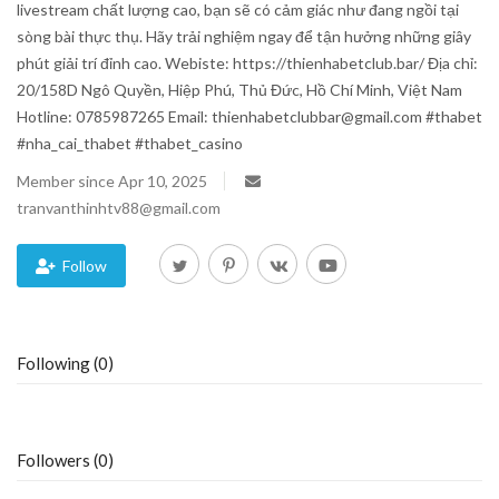
livestream chất lượng cao, bạn sẽ có cảm giác như đang ngồi tại
sòng bài thực thụ. Hãy trải nghiệm ngay để tận hưởng những giây
Blog
phút giải trí đỉnh cao. Webiste: https://thienhabetclub.bar/ Địa chỉ:
20/158D Ngô Quyền, Hiệp Phú, Thủ Đức, Hồ Chí Minh, Việt Nam
Trending
Hotline: 0785987265 Email: thienhabetclubbar@gmail.com #thabet
#nha_cai_thabet #thabet_casino
Fashion
Member since Apr 10, 2025
tranvanthinhtv88@gmail.com
Sitemap
News
Follow
Business
Following (0)
Followers (0)