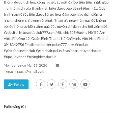
thống được tích hợp công nghệ bảo mật đa lớp tiên tiến nhất, giúp
mọi thông tin của thành viên luôn được bảo vệ nghiêm ngặt. Quy
Blog
trình nạp và rút tiền được tối ưu hóa, đảm bảo giao dịch diễn ra
nhanh chóng chỉ trong vài phút. Tham gia ngay hôm nay để không
Trending
bỏ lỡ những sự kiện tặng quà độc quyền chỉ dành cho hội viên mới.
Website: https://tipclub777.com/ Địa chỉ: 125 Đường Nội Bộ An-
Fashion
Việt, Phường 12, Quận Bình Thạnh, Hồ Chí Minh, Việt Nam Phone:
0918342756 Email: contact@tipclub777.com #tipclub
Sitemap
#giaitrionlinetipclub #gamebaitipclub #casinotructuyentipclub
#tipclubvnnet #trainghiemtipclub
News
Member since Mar 11, 2026
TogashiSzuch@gmail.com
Business
Follow
Following (0)