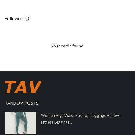
Followers (0)
No records found.
RANDOM POSTS
Women High Waist Push Up Leggings Hollow
Fitness Leggings...