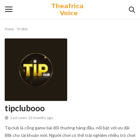
Home
Profile
Login
Register
Home
Contact
Videos
Travel
tipclubooo
Last seen: 12 months ago
Lifestyle
Tipclub là cổng game bài đổi thưởng hàng đầu, nổi bật với ưu đãi
Gallery
88k cho tài khoản mới. Người chơi có thể trải nghiệm nhiều trò chơi