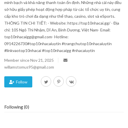
minh bạch và khả năng thanh toán ổn định. Những nhà cái này đều
sở hữu giấy phép hoạt động hợp pháp từ các tổ chức uy tín, cung
Blog
cấp kho trò chơi đa dạng như thể thao, casino, slot và eSports.
THÔNG TIN CHI TIẾT: - Website: https://top10nhacai.gg/ - Địa
Trending
chỉ: 105 Ngô Thì Nhậm, Dĩ An, Bình Dương, Việt Nam- Email:
top10nhacaigg@gmail.com- Hotline:
Fashion
0914226730#top10nhacaiuytin #trangchutop10nhacaiuytin
#linkvaotop10nhacai #top10nhacaigg #nhacaiuytin
Sitemap
Member since Nov 21, 2025
willamstomus95@gmail.com
News
Follow
Business
Following (0)