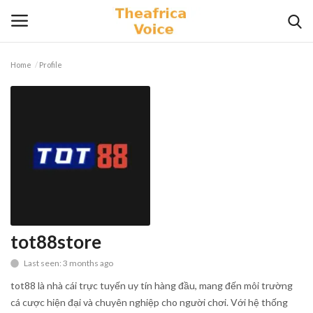
Home
Profile
Login
Register
Home
Contact
Videos
Travel
tot88store
Last seen: 3 months ago
Lifestyle
tot88 là nhà cái trực tuyến uy tín hàng đầu, mang đến môi trường
Gallery
cá cược hiện đại và chuyên nghiệp cho người chơi. Với hệ thống