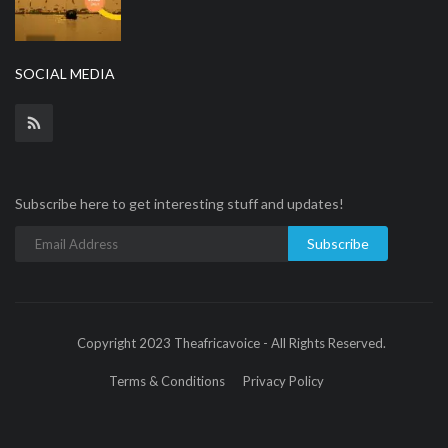
SOCIAL MEDIA
Subscribe here to get interesting stuff and updates!
Subscribe
Copyright 2023 Theafricavoice - All Rights Reserved.
Terms & Conditions
Privacy Policy