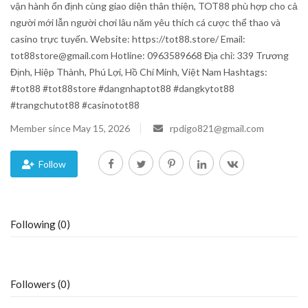
vận hành ổn định cùng giao diện thân thiện, TOT88 phù hợp cho cả
người mới lẫn người chơi lâu năm yêu thích cá cược thể thao và
Blog
casino trực tuyến. Website: https://tot88.store/ Email:
tot88store@gmail.com Hotline: 0963589668 Địa chỉ: 339 Trương
Trending
Định, Hiệp Thành, Phú Lợi, Hồ Chí Minh, Việt Nam Hashtags:
#tot88 #tot88store #dangnhaptot88 #dangkytot88
Fashion
#trangchutot88 #casinotot88
Member since May 15, 2026
rpdigo821@gmail.com
Sitemap
News
Follow
Business
Following (0)
Followers (0)