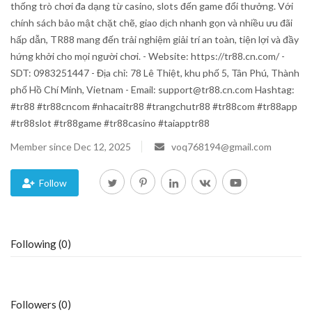
thống trò chơi đa dạng từ casino, slots đến game đổi thưởng. Với
chính sách bảo mật chặt chẽ, giao dịch nhanh gọn và nhiều ưu đãi
Blog
hấp dẫn, TR88 mang đến trải nghiệm giải trí an toàn, tiện lợi và đầy
hứng khởi cho mọi người chơi. - Website: https://tr88.cn.com/ -
Trending
SDT: 0983251447 - Địa chỉ: 78 Lê Thiệt, khu phố 5, Tân Phú, Thành
phố Hồ Chí Minh, Vietnam - Email: support@tr88.cn.com Hashtag:
Fashion
#tr88 #tr88cncom #nhacaitr88 #trangchutr88 #tr88com #tr88app
#tr88slot #tr88game #tr88casino #taiapptr88
Sitemap
Member since Dec 12, 2025
voq768194@gmail.com
News
Follow
Business
Following (0)
Followers (0)