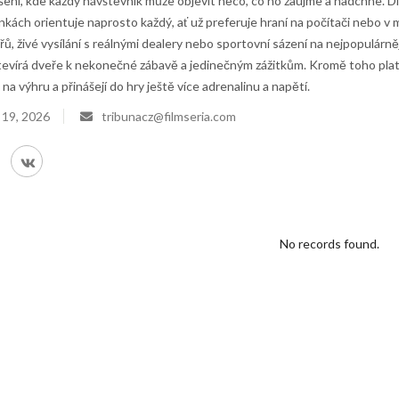
ušení, kde každý návštěvník může objevit něco, co ho zaujme a nadchne. D
kách orientuje naprosto každý, ať už preferuje hraní na počítači nebo v mob
ů, živé vysílání s reálnými dealery nebo sportovní sázení na nejpopulárně
tevírá dveře k nekonečné zábavě a jedinečným zážitkům. Kromě toho plat
 na výhru a přinášejí do hry ještě více adrenalinu a napětí.
 19, 2026
tribunacz@filmseria.com
No records found.