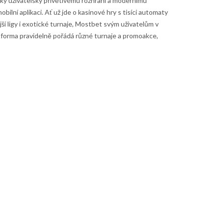
íky uživatelsky přívětivému rozhraní a modernímu
ilní aplikaci. Ať už jde o kasinové hry s tisíci automaty
jší ligy i exotické turnaje, Mostbet svým uživatelům v
forma pravidelně pořádá různé turnaje a promoakce,