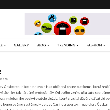
LE
GALLERY
BLOG
TRENDING
FASHION
z
hs ago
v České republice etablovalo jako oblíbená online platforma, která hráčům
návštěvníky, tak náročné profesionály. Od svého vzniku ušla tato společ
la v globálního poskytovatele služeb, který si získal důvěru uživatelů po
mu bonusovému systému. Mostbet Casino a sportovní nabídka v Česku nej