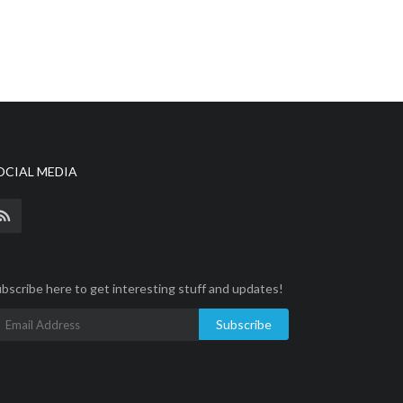
OCIAL MEDIA
bscribe here to get interesting stuff and updates!
Subscribe