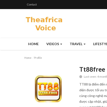
Contact
HOME
VIDEOS
TRAVEL
LIFESTY
Home
Profile
Tt88free
Last seen: 4 mont
TT88 là điểm đến m
diện được tối ưu t
cùng công nghệ mã 
được cập nhật, giú