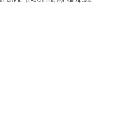
n, Tân Phú, Tp. Hồ Chí Minh, Việt Nam Zipcode: