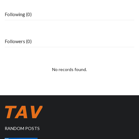
Following (0)
Followers (0)
No records found.
RANDOM POSTS