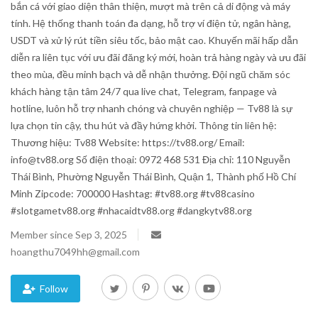
bắn cá với giao diện thân thiện, mượt mà trên cả di động và máy
tính. Hệ thống thanh toán đa dạng, hỗ trợ ví điện tử, ngân hàng,
Blog
USDT và xử lý rút tiền siêu tốc, bảo mật cao. Khuyến mãi hấp dẫn
diễn ra liên tục với ưu đãi đăng ký mới, hoàn trả hàng ngày và ưu đãi
Trending
theo mùa, đều minh bạch và dễ nhận thưởng. Đội ngũ chăm sóc
khách hàng tận tâm 24/7 qua live chat, Telegram, fanpage và
Fashion
hotline, luôn hỗ trợ nhanh chóng và chuyên nghiệp — Tv88 là sự
lựa chọn tin cậy, thu hút và đầy hứng khởi. Thông tin liên hệ:
Sitemap
Thương hiệu: Tv88 Website: https://tv88.org/ Email:
info@tv88.org Số điện thoại: 0972 468 531 Địa chỉ: 110 Nguyễn
News
Thái Bình, Phường Nguyễn Thái Bình, Quận 1, Thành phố Hồ Chí
Minh Zipcode: 700000 Hashtag: #tv88.org #tv88casino
Business
#slotgametv88.org #nhacaidtv88.org #dangkytv88.org
Member since Sep 3, 2025
hoangthu7049hh@gmail.com
Follow