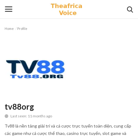
Home
Profile
Login
Register
Home
Contact
Videos
Travel
tv88org
Last seen: 11 months ago
Lifestyle
Tv88 là nền tảng giải trí và cá cược trực tuyến toàn diện, cung cấp
Gallery
các game như cá cược thể thao, casino trực tuyến, slot game và