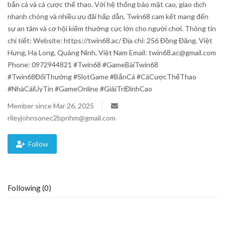
bắn cá và cá cược thể thao. Với hệ thống bảo mật cao, giao dịch
nhanh chóng và nhiều ưu đãi hấp dẫn, Twin68 cam kết mang đến
Blog
sự an tâm và cơ hội kiếm thưởng cực lớn cho người chơi. Thông tin
chi tiết: Website: https://twin68.ac/ Địa chỉ: 256 Đồng Đăng, Việt
Trending
Hưng, Hạ Long, Quảng Ninh, Việt Nam Email: twin68.ac@gmail.com
Phone: 0972944821 #Twin68 #GameBàiTwin68
Fashion
#Twin68ĐổiThưởng #SlotGame #BắnCá #CáCượcThểThao
#NhàCáiUyTín #GameOnline #GiảiTríĐỉnhCao
Sitemap
Member since Mar 26, 2025
rileyjohnsonec2bpnhm@gmail.com
News
Follow
Business
Following (0)