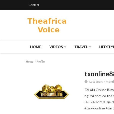
Contact
HOME
VIDEOS
TRAVEL
LIFESTY
Home
Profile
txonline
Last seen: 4 mont
Tài Xỉu Online là 
người chơi có thể 
0937482910 Địa chỉ
#taixiuonline #tài