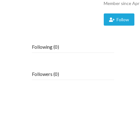
Member since Apr 
Follow
Following (0)
Followers (0)