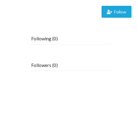
Follow
Following (0)
Followers (0)