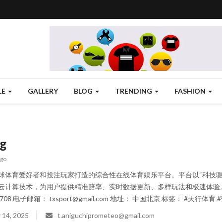
LE
GALLERY
BLOG
TRENDING
FASHION
rg
ago
球体育爱好者和投注玩家打造的综合性在线体育娱乐平台。平台以“科技驱
算技术，为用户提供精准赔率、实时数据更新、多样玩法和极速体验。 品牌名称： 天
 4708 电子邮箱： txsport@gmail.com 地址： 中国北京 标签： #天行
 14, 2025
t.aniguchiprometeo@gmail.com