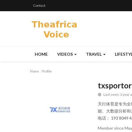
Contact
HOME
VIDEOS
TRAVEL
LIFESTY
Home
Profile
txsporto
Last seen: 1 year 
天行体育是专为全
能、大数据分析和云计
电话： 193 8049
Member since May