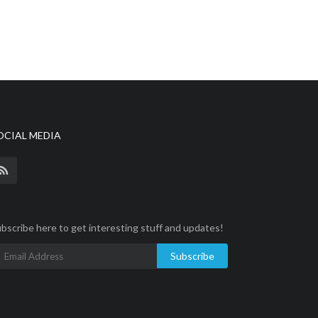
OCIAL MEDIA
bscribe here to get interesting stuff and updates!
Subscribe