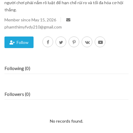
người chơi phải nắm rõ luật để hạn chế rủi ro và tối đa hóa cơ hội
thắng.
Blog
Member since May 15, 2026
Trending
phamthimyfvdy210@gmail.com
Fashion
Follow
Sitemap
Following (0)
News
Business
Followers (0)
No records found.