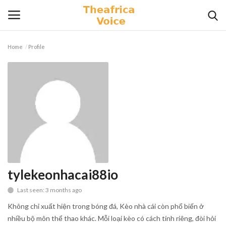
Home
Profile
Login
Register
Home
Contact
Videos
Travel
tylekeonhacai88io
Last seen: 3 months ago
Lifestyle
Không chỉ xuất hiện trong bóng đá, Kèo nhà cái còn phổ biến ở
Gallery
nhiều bộ môn thể thao khác. Mỗi loại kèo có cách tính riêng, đòi hỏi