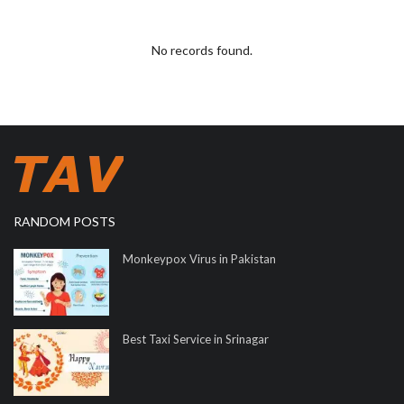
No records found.
RANDOM POSTS
Monkeypox Virus in Pakistan
Best Taxi Service in Srinagar