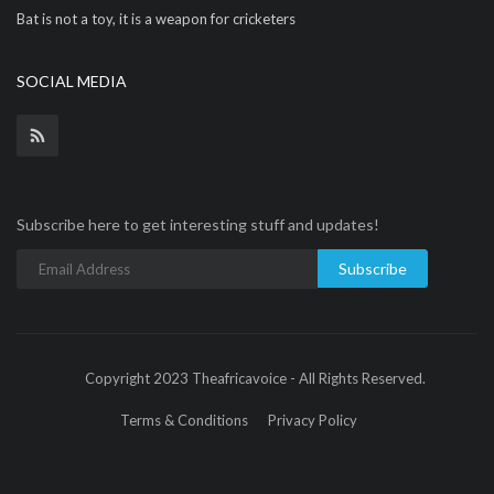
Bat is not a toy, it is a weapon for cricketers
SOCIAL MEDIA
Subscribe here to get interesting stuff and updates!
Subscribe
Copyright 2023 Theafricavoice - All Rights Reserved.
Terms & Conditions
Privacy Policy