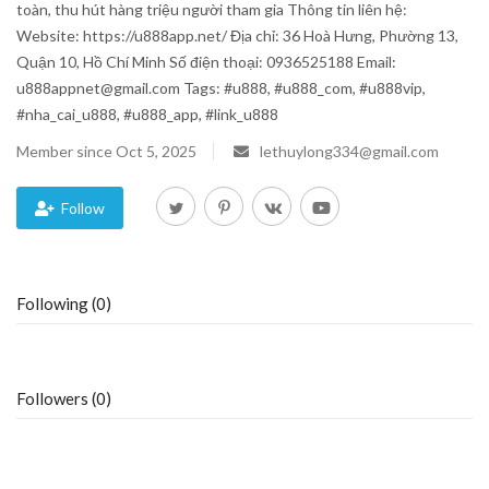
toàn, thu hút hàng triệu người tham gia Thông tin liên hệ:
Website: https://u888app.net/ Địa chỉ: 36 Hoà Hưng, Phường 13,
Blog
Quận 10, Hồ Chí Minh Số điện thoại: 0936525188 Email:
u888appnet@gmail.com Tags: #u888, #u888_com, #u888vip,
Trending
#nha_cai_u888, #u888_app, #link_u888
Fashion
Member since Oct 5, 2025
lethuylong334@gmail.com
Sitemap
Follow
News
Following (0)
Business
Followers (0)