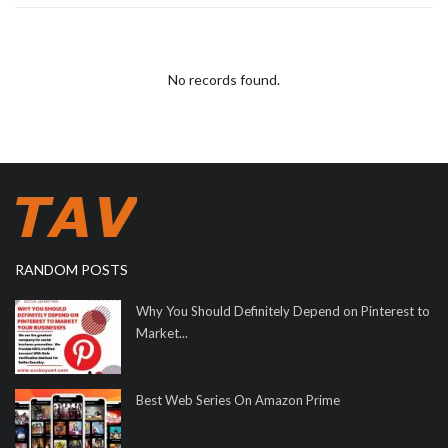
No records found.
RANDOM POSTS
Why You Should Definitely Depend on Pinterest to
Market...
Best Web Series On Amazon Prime