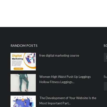
RANDOM POSTS
S
free digital marketing course
Su
Women High Waist Push Up Leggings
Hollow Fitness Leggings...
The Development of Your Website Is the
Most Important Part...