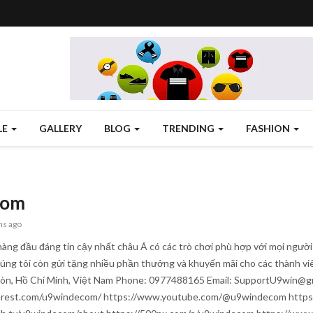
LE
GALLERY
BLOG
TRENDING
FASHION
com
hs ago
g đầu đáng tin cậy nhất châu Á có các trò chơi phù hợp với mọi người 
húng tôi còn gửi tặng nhiều phần thưởng và khuyến mãi cho các thành viê
 Gòn, Hồ Chí Minh, Việt Nam Phone: 0977488165 Email: SupportU9win@gm
erest.com/u9windecom/ https://www.youtube.com/@u9windecom https