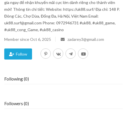
gia ngay để nhận khuyến mãi cực lớn dành riêng cho thành viên
mới! Thông tin chi tiết: Website: https://uk88.surf/ Địa chỉ: 148 P.
Blog
Đông Các, Chợ Dừa, Đống Đa, Hà Nội, Việt Nam Email:
uk88.surf@gmail.com Phone: 0972946731 #uk88, #uk88_game,
Trending
#uk88_cong_Game, #uk88_casino
Fashion
Member since Oct 6, 2025
zadarey3@gmail.com
Sitemap
Follow
News
Following (0)
Business
Followers (0)