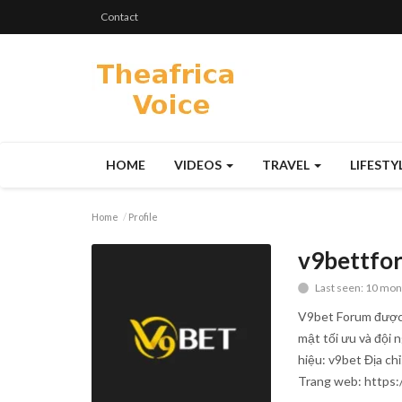
Contact
HOME
VIDEOS
TRAVEL
LIFESTY
Home
Profile
v9bettfo
Last seen: 10 mon
V9bet Forum được x
mật tối ưu và đội 
hiệu: v9bet Địa c
Trang web: https: