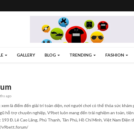
LE
GALLERY
BLOG
TRENDING
FASHION
rum
ths ago
em là điểm đến giải trí toàn diện, nơi người chơi có thể thỏa sức khám 
ngũ hỗ trợ chuyên nghiệp, V9bet luôn mang đến trải nghiệm an toàn, tiện 
hỉ: 193 Đ. Lê Cao Lãng, Phú Thạnh, Tân Phú, Hồ Chí Minh, Việt Nam Điệ
//v9bett.forum/