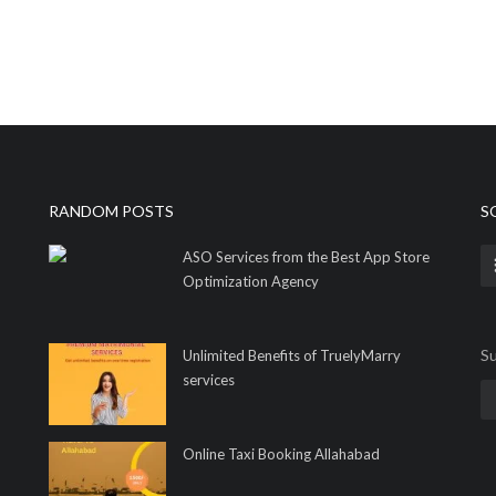
RANDOM POSTS
S
ASO Services from the Best App Store
Optimization Agency
Su
Unlimited Benefits of TruelyMarry
services
Online Taxi Booking Allahabad