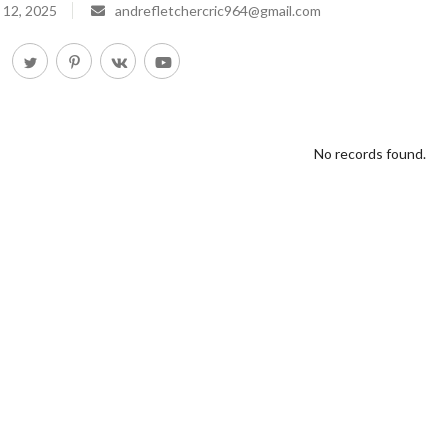
 12, 2025
andrefletchercric964@gmail.com
No records found.