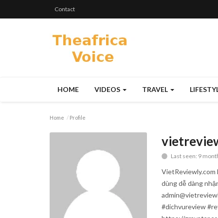
Contact
HOME
VIDEOS
TRAVEL
LIFESTY
Home
Profile
vietrevi
Last seen: 9 mont
VietReviewly.com l
dùng dễ dàng nhận 
admin@vietreviewl
#dichvureview #re