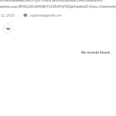
com/vietreviewlycom https://substance3d.adobe.com/community-
rg.adobe.user:893A22E36904E9110A495FDD@AdobeID https://vietreview
 12, 2025
ysgtiow@gmail.com
No records found.