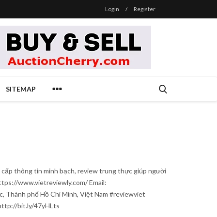
Login
/
Register
SITEMAP
 cấp thông tin minh bạch, review trung thực giúp người
ttps://www.vietreviewly.com/ Email:
c, Thành phố Hồ Chí Minh, Việt Nam #reviewviet
tp://bit.ly/47yHLts