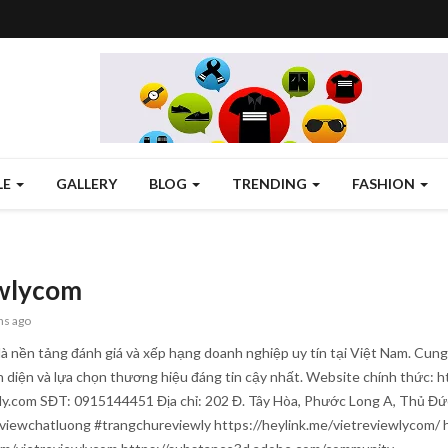
LE
GALLERY
BLOG
TRENDING
FASHION
ewlycom
hs ago
à nền tảng đánh giá và xếp hạng doanh nghiệp uy tín tại Việt Nam. Cung
diện và lựa chọn thương hiệu đáng tin cậy nhất. Website chính thức: h
y.com SĐT: 0915144451 Địa chỉ: 202 Đ. Tây Hòa, Phước Long A, Thủ Đứ
viewchatluong #trangchureviewly https://heylink.me/vietreviewlycom/ ht