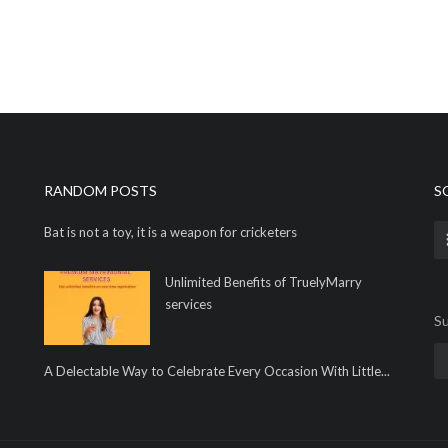
RANDOM POSTS
S
Bat is not a toy, it is a weapon for cricketers
Unlimited Benefits of TruelyMarry
services
Su
A Delectable Way to Celebrate Every Occasion With Little...