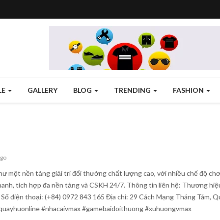
LE
GALLERY
BLOG
TRENDING
FASHION
ago
 một nền tảng giải trí đổi thưởng chất lượng cao, với nhiều chế độ chơi
nhanh, tích hợp đa nền tảng và CSKH 24/7. Thông tin liên hệ: Thương hiệ
Số điện thoại: (+84) 0972 843 165 Địa chỉ: 29 Cách Mạng Tháng Tám, Q
quayhuonline #nhacaivmax #gamebaidoithuong #xuhuongvmax