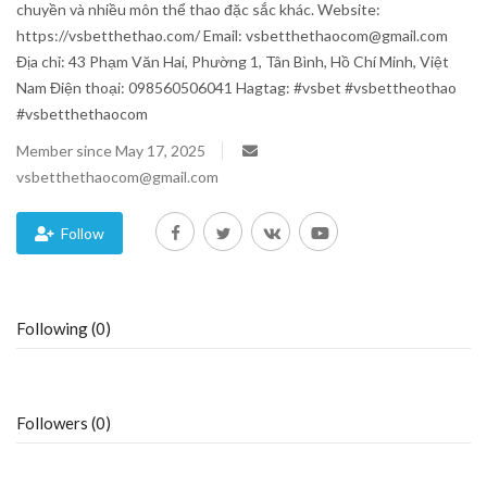
chuyền và nhiều môn thể thao đặc sắc khác. Website:
https://vsbetthethao.com/ Email: vsbetthethaocom@gmail.com
Blog
Địa chỉ: 43 Phạm Văn Hai, Phường 1, Tân Bình, Hồ Chí Minh, Việt
Nam Điện thoại: 098560506041 Hagtag: #vsbet #vsbettheothao
Trending
#vsbetthethaocom
Fashion
Member since May 17, 2025
vsbetthethaocom@gmail.com
Sitemap
Follow
News
Business
Following (0)
Followers (0)