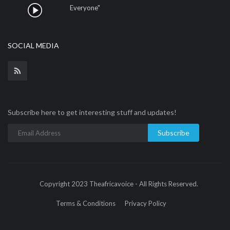
Everyone"
SOCIAL MEDIA
Subscribe here to get interesting stuff and updates!
Subscribe
Copyright 2023 Theafricavoice - All Rights Reserved.
Terms & Conditions
Privacy Policy