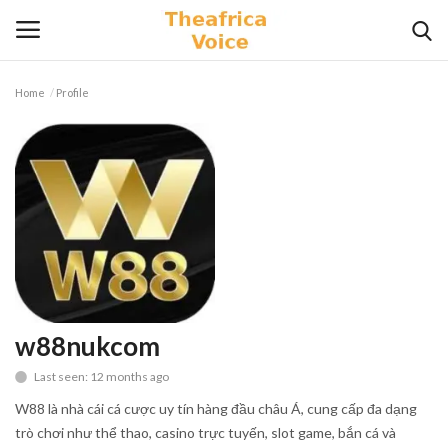
Home
Profile
Login
Register
Home
Contact
Videos
Travel
w88nukcom
Last seen: 12 months ago
Lifestyle
W88 là nhà cái cá cược uy tín hàng đầu châu Á, cung cấp đa dạng
Gallery
trò chơi như thể thao, casino trực tuyến, slot game, bắn cá và