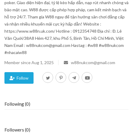
poker. Giao diện hiện đại, tỷ lệ kèo hấp dẫn, nạp rút nhanh chóng và
bảo mật cao. W88 được cấp phép hợp pháp, cam kết minh bạch và
Blog
hỗ trợ 24/7. Tham gia W88 ngay để tận hưởng sân chơi đẳng cấp
và nhận nhiều khuyến mãi cực kỳ hấp dẫn! Website :
Trending
https://www.w88n.uk.com/ Hotline : 0912354748 Địa chỉ : Đ. Lê
Văn Quới/38A8 Hẻm 427, khu Phố 5, Bình Tân, Hồ Chí Minh, Việt
Fashion
Nam Email : w88nukcom@gmail.com Hastag : #w88 #w88nukcom
#nhacaiw88
Sitemap
Member since Aug 1, 2025
w88nukcom@gmail.com
News
Follow
Business
Following (0)
Followers (0)