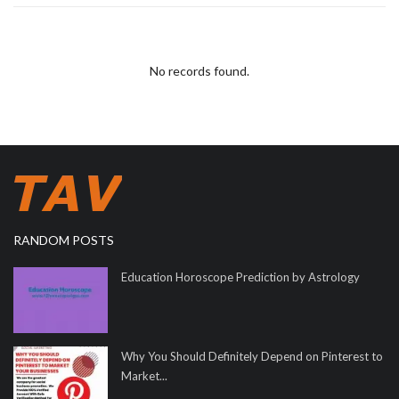
No records found.
RANDOM POSTS
Education Horoscope Prediction by Astrology
Why You Should Definitely Depend on Pinterest to
Market...