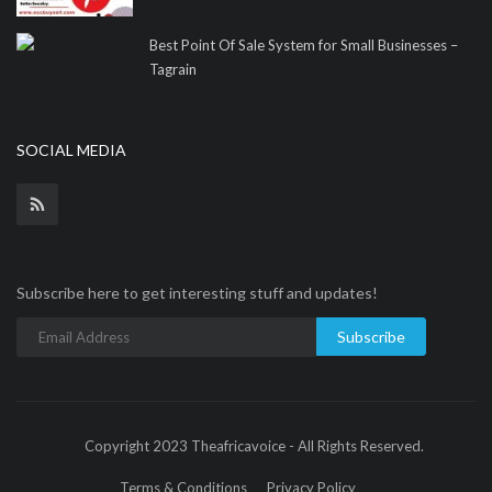
Best Point Of Sale System for Small Businesses –
Tagrain
SOCIAL MEDIA
Subscribe here to get interesting stuff and updates!
Subscribe
Copyright 2023 Theafricavoice - All Rights Reserved.
Terms & Conditions
Privacy Policy