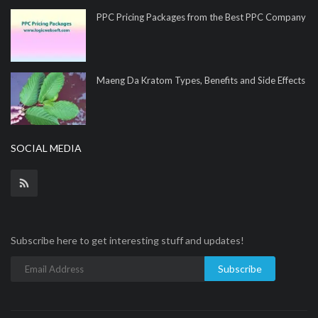
PPC Pricing Packages from the Best PPC Company
Maeng Da Kratom Types, Benefits and Side Effects
SOCIAL MEDIA
Subscribe here to get interesting stuff and updates!
Subscribe