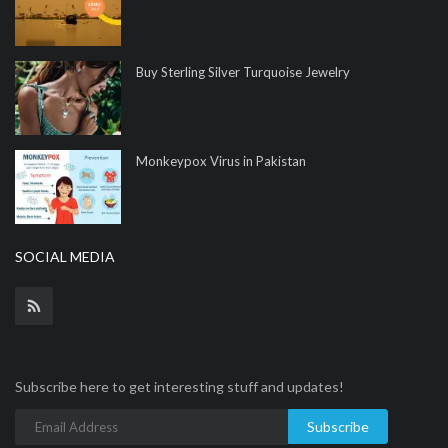
Buy Sterling Silver Turquoise Jewelry
Monkeypox Virus in Pakistan
SOCIAL MEDIA
Subscribe here to get interesting stuff and updates!
Subscribe