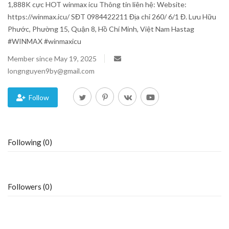
1,888K cực HOT winmax icu Thông tin liên hệ: Website:
https://winmax.icu/ SĐT 0984422211 Địa chỉ 260/ 6/1 Đ. Lưu Hữu
Blog
Phước, Phường 15, Quận 8, Hồ Chí Minh, Việt Nam Hastag
#WINMAX #winmaxicu
Trending
Member since May 19, 2025
Fashion
longnguyen9by@gmail.com
Sitemap
Follow
News
Following (0)
Business
Followers (0)