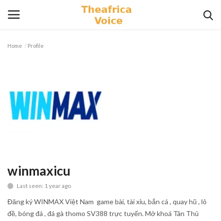
Home
Profile
Login
Register
Home
Contact
Videos
Travel
winmaxicu
Last seen: 1 year ago
Lifestyle
Đăng ký WINMAX Việt Nam game bài, tài xỉu, bắn cá , quay hũ , lô
Gallery
đề, bóng đá , đá gà thomo SV388 trực tuyến. Mở khoá Tân Thủ