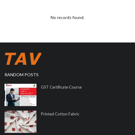
No records found.
RANDOM POSTS
GST Certificate Course
Printed Cotton Fabric