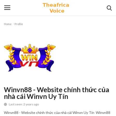
Home
Profile
Login
Register
Home
Contact
Videos
Travel
Winvn88 - Website chính thức của
nhà cái Winvn Uy Tín
Lifestyle
Last seen: 2 years ago
Gallery
Winvn88 - Website chính thức của nhà cái Winvn Uy Tín Winvn88