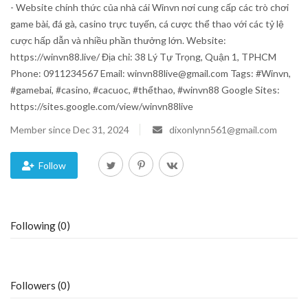
- Website chính thức của nhà cái Winvn nơi cung cấp các trò chơi
Blog
game bài, đá gà, casino trực tuyến, cá cược thể thao với các tỷ lệ
cược hấp dẫn và nhiều phần thưởng lớn. Website:
https://winvn88.live/ Địa chỉ: 38 Lý Tự Trọng, Quận 1, TPHCM
Trending
Phone: 0911234567 Email: winvn88live@gmail.com Tags: #Winvn,
#gamebai, #casino, #cacuoc, #thểthao, #winvn88 Google Sites:
Fashion
https://sites.google.com/view/winvn88live
Sitemap
Member since Dec 31, 2024
dixonlynn561@gmail.com
News
Follow
Business
Following (0)
Followers (0)