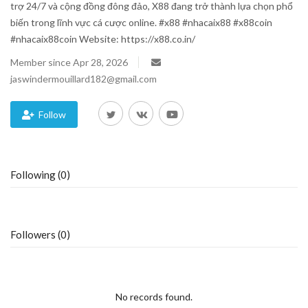
trợ 24/7 và cộng đồng đông đảo, X88 đang trở thành lựa chọn phổ
biến trong lĩnh vực cá cược online. #x88 #nhacaix88 #x88coin
Blog
#nhacaix88coin Website: https://x88.co.in/
Trending
Member since Apr 28, 2026
jaswindermouillard182@gmail.com
Fashion
Follow
Sitemap
News
Following (0)
Business
Followers (0)
No records found.