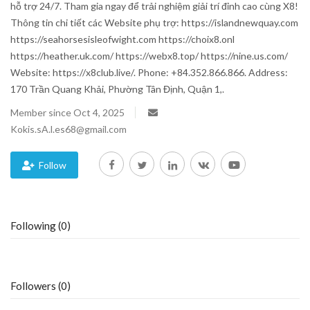
hỗ trợ 24/7. Tham gia ngay để trải nghiệm giải trí đỉnh cao cùng X8!
Thông tin chi tiết các Website phụ trợ: https://islandnewquay.com
Blog
https://seahorsesisleofwight.com https://choix8.onl
https://heather.uk.com/ https://webx8.top/ https://nine.us.com/
Trending
Website: https://x8club.live/. Phone: +84.352.866.866. Address:
170 Trần Quang Khải, Phường Tân Định, Quận 1,.
Fashion
Member since Oct 4, 2025
Kokis.sA.l.es68@gmail.com
Sitemap
News
Follow
Business
Following (0)
Followers (0)