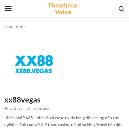
Home
Profile
Login
Register
Home
Contact
Videos
Travel
xx88vegas
Last seen: 10 months ago
Lifestyle
Khám phá XX88 – nhà cái cá cược uy tín hàng đầu, mang đến trải
Gallery
nghiệm đỉnh cao với thể thao, casino, nổ hũ và khuyến mãi hấp dẫn.