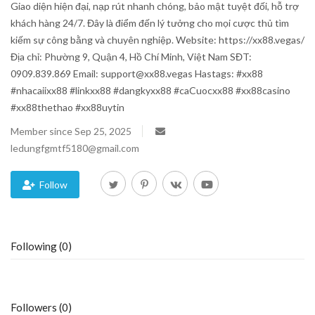
Giao diện hiện đại, nạp rút nhanh chóng, bảo mật tuyệt đối, hỗ trợ
khách hàng 24/7. Đây là điểm đến lý tưởng cho mọi cược thủ tìm
Blog
kiếm sự công bằng và chuyên nghiệp. Website: https://xx88.vegas/
Địa chỉ: Phường 9, Quận 4, Hồ Chí Minh, Việt Nam SĐT:
Trending
0909.839.869 Email: support@xx88.vegas Hastags: #xx88
#nhacaiixx88 #linkxx88 #dangkyxx88 #caCuocxx88 #xx88casino
Fashion
#xx88thethao #xx88uytin
Member since Sep 25, 2025
Sitemap
ledungfgmtf5180@gmail.com
News
Follow
Business
Following (0)
Followers (0)