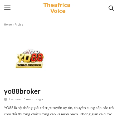
Home
Profile
Login
Register
Home
Contact
Videos
Travel
yo88broker
Last seen: 5 months ago
Lifestyle
YO88 là hệ thống giải trí trực tuyến uy tín, chuyên cung cấp các trò
Gallery
chơi đổi thưởng chất lượng cao và minh bạch. Không gian cá cược