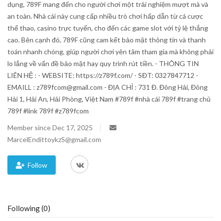
dụng, 789F mang đến cho người chơi một trải nghiệm mượt mà và
an toàn. Nhà cái này cung cấp nhiều trò chơi hấp dẫn từ cá cược
Blog
thể thao, casino trực tuyến, cho đến các game slot với tỷ lệ thắng
cao. Bên cạnh đó, 789F cũng cam kết bảo mật thông tin và thanh
Trending
toán nhanh chóng, giúp người chơi yên tâm tham gia mà không phải
lo lắng về vấn đề bảo mật hay quy trình rút tiền. - THÔNG TIN
Fashion
LIÊN HỆ : - WEBSITE: https://z789f.com/ - SĐT: 0327847712 -
EMAILL : z789fcom@gmail.com - ĐỊA CHỈ : 731 Đ. Đông Hải, Đông
Sitemap
Hải 1, Hải An, Hải Phòng, Việt Nam #789f #nhà cái 789f #trang chủ
789f #link 789f #z789fcom
News
Member since Dec 17, 2025
MarcelEndittoykzS@gmail.com
Business
Follow
Following (0)