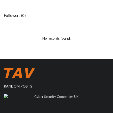
Followers (0)
No records found.
RANDOM POSTS
Cyber Security Companies UK