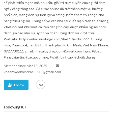
số phát triển mạnh mẽ, nhu cầu giải trí trực tuyến của người chơi
Blog
ngày càng tăng cao. Cá cược online đã trở thành một xu hướng
phổ biến, mang đến sự tiện lợi và cơ hội kiếm thêm thu nhập cho
hàng triệu người. Trong số vô vàn nhà cái xuất hiện trên thị trường,
Trending
Zbet nổi bật như một cái tên đáng tin cậy, được nhiều người chơi
đánh giá cao nhờ sự uy tín và chất lượng dịch vụ vượt trội.
Fashion
Website: https://nhacaiuytingo.com/zbet/ Địa chỉ: 727 Đ. Cộng
Hòa, Phường 4, Tân Bình, Thành phố Hồ Chí Minh, Việt Nam Phone:
Sitemap
0927730111 Email: nhacaiuytingocom@gmail.com Tags: #zbet,
#nhacaiuytin, #cacuoconline, #giaitridinhcao, #choilathang
News
Member since Mar 15, 2025
khaenwodkhindrael8413@gmail.com
Business
Follow
Following (0)