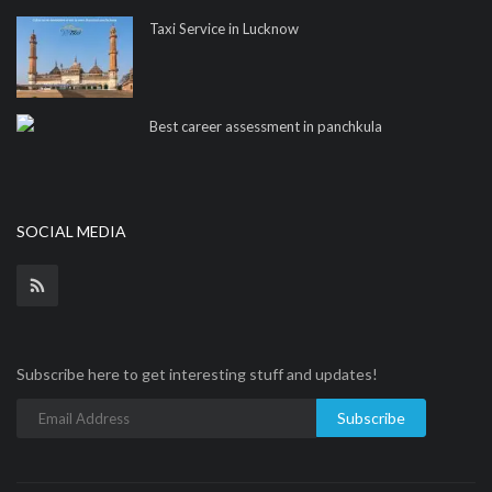
Taxi Service in Lucknow
Best career assessment in panchkula
SOCIAL MEDIA
Subscribe here to get interesting stuff and updates!
Subscribe