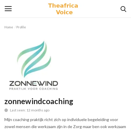
Home
Profile
Login
Register
Home
Contact
Videos
Travel
zonnewindcoaching
Last seen: 12 months ago
Lifestyle
Mijn coaching praktijk richt zich op individuele begeleiding voor
Gallery
zowel mensen die werkzaam zijn in de Zorg maar ben ook werkzaam