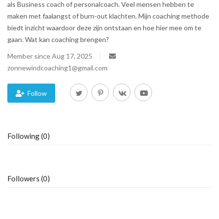
als Business coach of personalcoach. Veel mensen hebben te
maken met faalangst of burn-out klachten. Mijn coaching methode
Blog
biedt inzicht waardoor deze zijn ontstaan en hoe hier mee om te
gaan. Wat kan coaching brengen?
Trending
Member since Aug 17, 2025
Fashion
zonnewindcoaching1@gmail.com
Sitemap
Follow
News
Following (0)
Business
Followers (0)