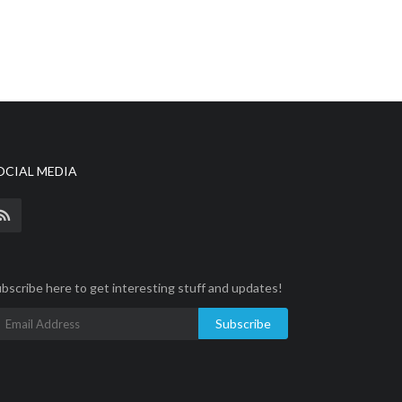
OCIAL MEDIA
bscribe here to get interesting stuff and updates!
Subscribe