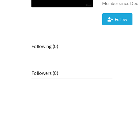
Member since Dec
Follow
Following (0)
Followers (0)