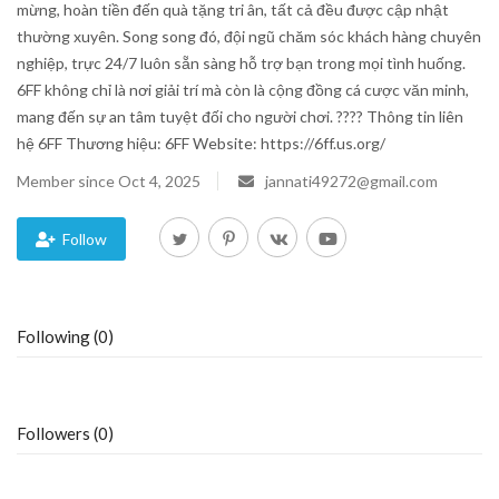
mừng, hoàn tiền đến quà tặng tri ân, tất cả đều được cập nhật
thường xuyên. Song song đó, đội ngũ chăm sóc khách hàng chuyên
Blog
nghiệp, trực 24/7 luôn sẵn sàng hỗ trợ bạn trong mọi tình huống.
6FF không chỉ là nơi giải trí mà còn là cộng đồng cá cược văn minh,
Trending
mang đến sự an tâm tuyệt đối cho người chơi. ???? Thông tin liên
hệ 6FF Thương hiệu: 6FF Website: https://6ff.us.org/
Fashion
Member since Oct 4, 2025
jannati49272@gmail.com
Sitemap
Follow
News
Business
Following (0)
Followers (0)